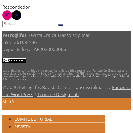
Respondedor
instagram
twitter
Buscar:
Buscar
Petroglifos
Revista Crítica Transdisciplinar
ISSN: 2610-8186
Depósito legal: AR2020000066
Los artículos contenidos en petroglifosrevistacritica.org.ve por Fundación Grupo para la
Investigación, Formación y Edición Transdisciplinar (GIFET), salvo expresa aclaración, se
encuentran bajo una
Licencia Creative Commons Atribución-NoComercial-CompartirIgual
4.0 Internacional
.
© 2026 Petroglifos Revista Crítica Transdisciplinaria
/
Funciona
con WordPress
/
Tema de Design Lab
Menú
COMITÉ EDITORIAL
REVISTA