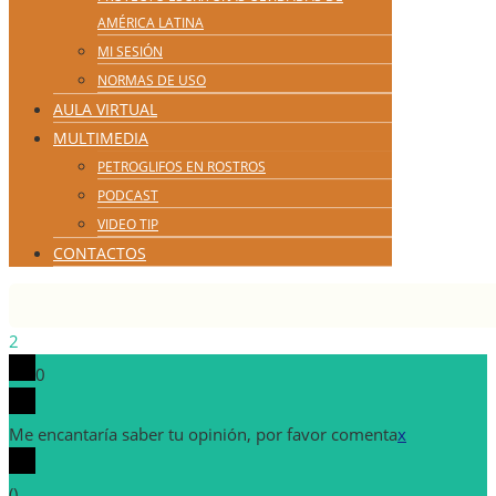
AMÉRICA LATINA
MI SESIÓN
NORMAS DE USO
AULA VIRTUAL
MULTIMEDIA
PETROGLIFOS EN ROSTROS
PODCAST
VIDEO TIP
CONTACTOS
2
0
Me encantaría saber tu opinión, por favor comenta
x
(
)