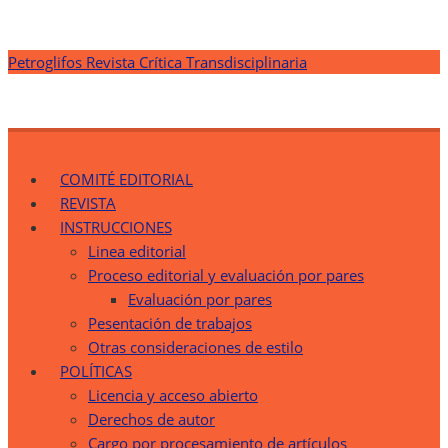
Saltar
Petroglifos Revista Crítica Transdisciplinaria
al
contenido
Petroglifos Revista Crítica Transdisciplinaria
Una Ventana Crítica desde la Transdisciplinariedad
COMITÉ EDITORIAL
REVISTA
INSTRUCCIONES
Linea editorial
Proceso editorial y evaluación por pares
Evaluación por pares
Pesentación de trabajos
Otras consideraciones de estilo
POLÍTICAS
Licencia y acceso abierto
Derechos de autor
Cargo por procesamiento de artículos