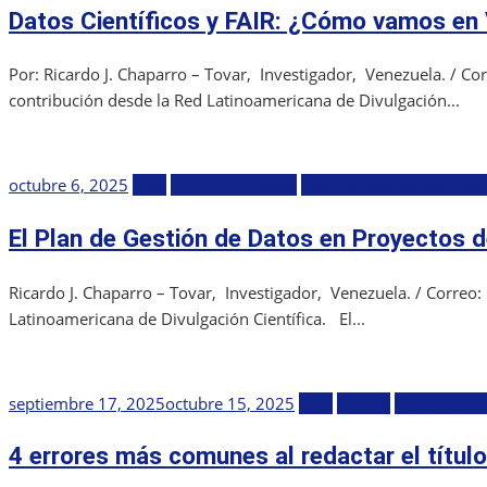
Datos Científicos y FAIR: ¿Cómo vamos en
Por: Ricardo J. Chaparro – Tovar, Investigador, Venezuela. / C
contribución desde la Red Latinoamericana de Divulgación...
Publicada
octubre 6, 2025
Blog
Ciencia en Letras
Red Latinoamericana de D
el
El Plan de Gestión de Datos en Proyectos d
Ricardo J. Chaparro – Tovar, Investigador, Venezuela. / Correo
Latinoamericana de Divulgación Científica. El...
Publicada
septiembre 17, 2025
octubre 15, 2025
Blog
Ciencia
Ciencia en L
el
4 errores más comunes al redactar el título 