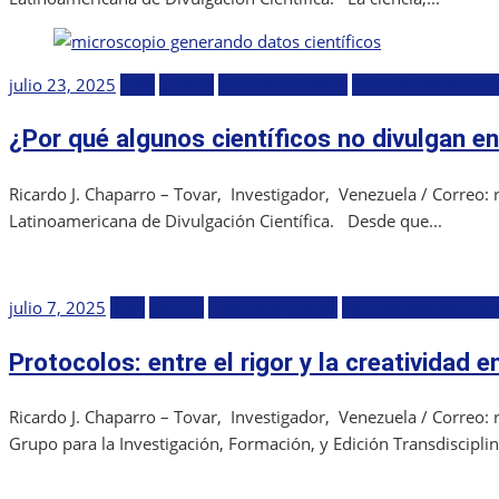
Publicada
julio 23, 2025
Blog
Ciencia
Ciencia en Letras
Red Latinoamerican
el
¿Por qué algunos científicos no divulgan en
Ricardo J. Chaparro – Tovar, Investigador, Venezuela / Correo
Latinoamericana de Divulgación Científica. Desde que...
Publicada
julio 7, 2025
Blog
Ciencia
Ciencia en Letras
Red Latinoamericana
el
Protocolos: entre el rigor y la creatividad en
Ricardo J. Chaparro – Tovar, Investigador, Venezuela / Correo
Grupo para la Investigación, Formación, y Edición Transdisciplin