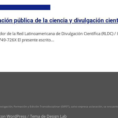
na de Divulgación Científica
ión pública de la ciencia y divulgación cient
r de la Red Latinoamericana de Divulgación Científica (RLDC) / 
9-726X El presente escrito...
vestigación, Formación y Edición Transdisciplinar (GIFET), salvo expresa aclaración, se encuen
con WordPress
/
Tema de Design Lab