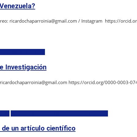
 Venezuela?
orreo: ricardochaparroinia@gmail.com / Instagram https://orcid.
ivulgación Científica
e Investigación
: ricardochaparroinia@gmail.com https://orcid.org/0000-0003-074
etras
Red Latinoamericana de Divulgación Científica
de un artículo científico