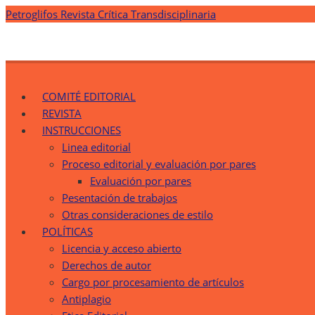
Saltar
Petroglifos Revista Crítica Transdisciplinaria
al
contenido
Petroglifos Revista Crítica Transdisciplinaria
Una Ventana Crítica desde la Transdisciplinariedad
COMITÉ EDITORIAL
REVISTA
INSTRUCCIONES
Linea editorial
Proceso editorial y evaluación por pares
Evaluación por pares
Pesentación de trabajos
Otras consideraciones de estilo
POLÍTICAS
Licencia y acceso abierto
Derechos de autor
Cargo por procesamiento de artículos
Antiplagio