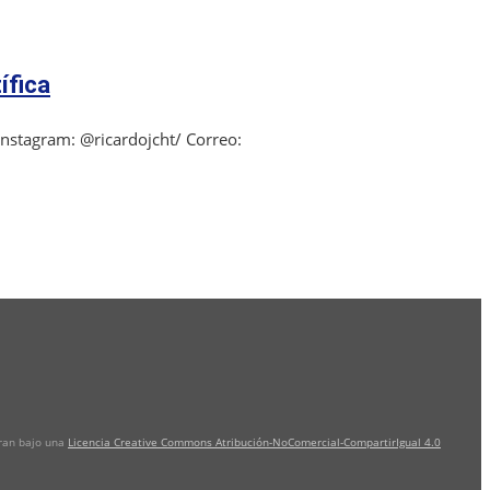
ífica
Instagram: @ricardojcht/ Correo:
tran bajo una
Licencia Creative Commons Atribución-NoComercial-CompartirIgual 4.0