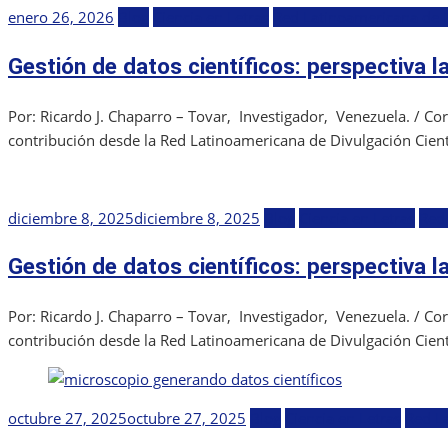
Publicada
enero 26, 2026
Blog
Ciencia en Letras
Red Latinoamericana de D
el
Gestión de datos científicos: perspectiva 
Por: Ricardo J. Chaparro – Tovar, Investigador, Venezuela. / 
contribución desde la Red Latinoamericana de Divulgación Científ
Publicada
diciembre 8, 2025
diciembre 8, 2025
Blog
Ciencia en Letras
Red 
el
Gestión de datos científicos: perspectiva 
Por: Ricardo J. Chaparro – Tovar, Investigador, Venezuela. / 
contribución desde la Red Latinoamericana de Divulgación Científ
Publicada
octubre 27, 2025
octubre 27, 2025
Blog
Ciencia en Letras
Red La
el