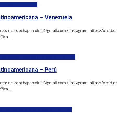
ivulgación Científica
latinoamericana – Venezuela
Correo: ricardochaparroinia@gmail.com / Instagram https://orcid
ica....
Latinoamericana de Divulgación Científica
latinoamericana – Perú
Correo: ricardochaparroinia@gmail.com / Instagram https://orcid
ica....
tinoamericana de Divulgación Científica