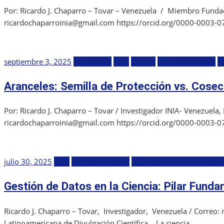
Por: Ricardo J. Chaparro – Tovar – Venezuela / Miembro Fundado
ricardochaparroinia@gmail.com https://orcid.org/0000-0003-0
Publicada
septiembre 3, 2025
Agricultura
Blog
Ciencia
Ciencia en Letras
R
el
Aranceles: Semilla de Protección vs. Cose
Por: Ricardo J. Chaparro – Tovar / Investigador INIA- Venezuela
ricardochaparroinia@gmail.com https://orcid.org/0000-0003-0
Publicada
julio 30, 2025
Blog
Ciencia en Letras
Red Latinoamericana de Div
el
Gestión de Datos en la Ciencia: Pilar Funda
Ricardo J. Chaparro – Tovar, Investigador, Venezuela / Correo
Latinoamericana de Divulgación Científica. La ciencia,...