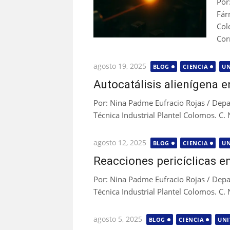
Por
Fár
Col
Cor
Publicada
agosto 19, 2025
BLOG
CIENCIA
UN
el
Autocatálisis alienígena e
Por: Nina Padme Eufracio Rojas / De
Técnica Industrial Plantel Colomos. C.
Publicada
agosto 12, 2025
BLOG
CIENCIA
UN
el
Reacciones pericíclicas en
Por: Nina Padme Eufracio Rojas / De
Técnica Industrial Plantel Colomos. C. 
Publicada
agosto 5, 2025
BLOG
CIENCIA
UNI