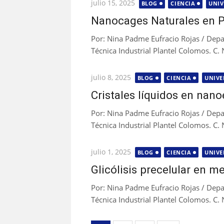
Publicada
julio 15, 2025
BLOG
CIENCIA
UNIV
el
Nanocages Naturales en P
Por: Nina Padme Eufracio Rojas / De
Técnica Industrial Plantel Colomos. C.
Publicada
julio 8, 2025
BLOG
CIENCIA
UNIVE
el
Cristales líquidos en nano
Por: Nina Padme Eufracio Rojas / De
Técnica Industrial Plantel Colomos. C.
Publicada
julio 1, 2025
BLOG
CIENCIA
UNIVE
el
Glicólisis precelular en 
Por: Nina Padme Eufracio Rojas / De
Técnica Industrial Plantel Colomos. C.