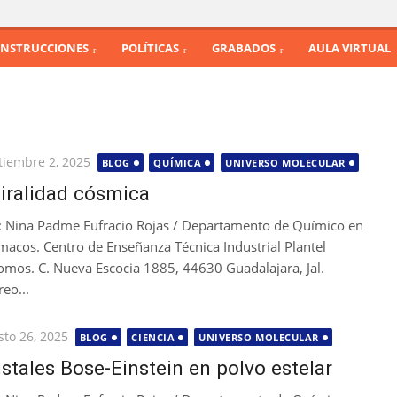
INSTRUCCIONES
POLÍTICAS
GRABADOS
AULA VIRTUAL
licada
tiembre 2, 2025
BLOG
QUÍMICA
UNIVERSO MOLECULAR
iralidad cósmica
: Nina Padme Eufracio Rojas / Departamento de Químico en
macos. Centro de Enseñanza Técnica Industrial Plantel
omos. C. Nueva Escocia 1885, 44630 Guadalajara, Jal.
reo...
licada
sto 26, 2025
BLOG
CIENCIA
UNIVERSO MOLECULAR
istales Bose-Einstein en polvo estelar