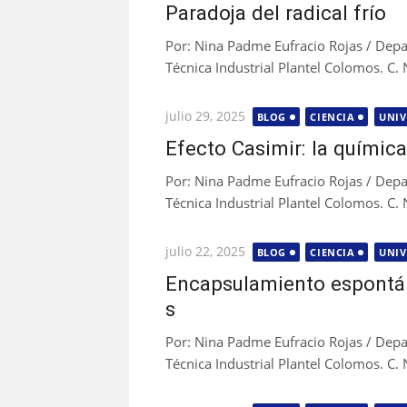
el
Paradoja del radical frío
Por: Nina Padme Eufracio Rojas / De
Técnica Industrial Plantel Colomos. C. 
Publicada
julio 29, 2025
BLOG
CIENCIA
UNIV
el
Efecto Casimir: la química
Por: Nina Padme Eufracio Rojas / De
Técnica Industrial Plantel Colomos. C.
Publicada
julio 22, 2025
BLOG
CIENCIA
UNIV
el
Encapsulamiento espontán
s
Por: Nina Padme Eufracio Rojas / De
Técnica Industrial Plantel Colomos. C.