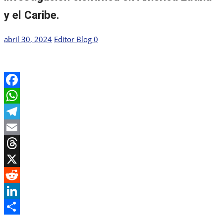
y el Caribe.
Publicada
Autor
abril 30, 2024
Editor Blog
0
el
Facebook
WhatsApp
Telegram
Email
Threads
X
Reddit
LinkedIn