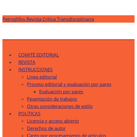
Saltar
Petroglifos Revista Crítica Transdisciplinaria
al
contenido
Petroglifos Revista Crítica Transdisciplinaria
Una Ventana Crítica desde la Transdisciplinariedad
COMITÉ EDITORIAL
REVISTA
INSTRUCCIONES
Linea editorial
Proceso editorial y evaluación por pares
Evaluación por pares
Pesentación de trabajos
Otras consideraciones de estilo
POLÍTICAS
Licencia y acceso abierto
Derechos de autor
Cargo por procesamiento de artículos