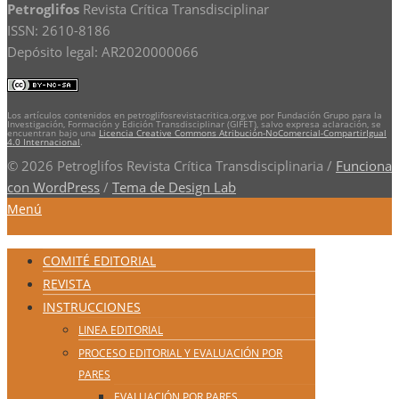
Petroglifos
Revista Crítica Transdisciplinar
ISSN: 2610-8186
Depósito legal: AR2020000066
Los artículos contenidos en petroglifosrevistacritica.org.ve por Fundación Grupo para la
Investigación, Formación y Edición Transdisciplinar (GIFET), salvo expresa aclaración, se
encuentran bajo una
Licencia Creative Commons Atribución-NoComercial-CompartirIgual
4.0 Internacional
.
© 2026 Petroglifos Revista Crítica Transdisciplinaria
/
Funciona
con WordPress
/
Tema de Design Lab
Menú
COMITÉ EDITORIAL
REVISTA
INSTRUCCIONES
LINEA EDITORIAL
PROCESO EDITORIAL Y EVALUACIÓN POR
PARES
EVALUACIÓN POR PARES