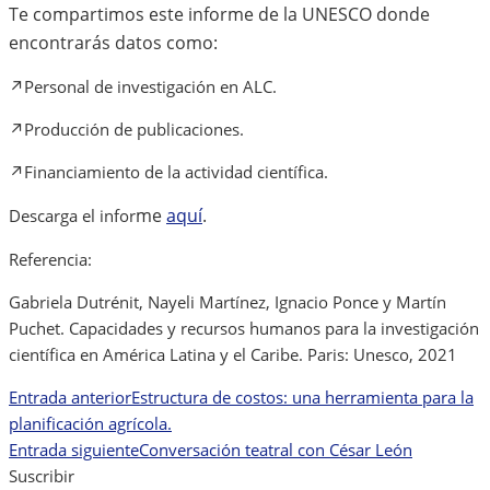
Share
Te compartimos este informe de la UNESCO donde
encontrarás datos como:
↗️Personal de investigación en ALC.
↗️Producción de publicaciones.
↗️Financiamiento de la actividad científica.
me
aquí
.
Descarga el infor
Referencia:
Gabriela Dutrénit, Nayeli Martínez, Ignacio Ponce y Martín
Puchet. Capacidades y recursos humanos para la investigación
científica en América Latina y el Caribe. Paris: Unesco, 2021
Entrada anterior
Estructura de costos: una herramienta para la
Navegación
planificación agrícola.
de
Entrada siguiente
Conversación teatral con César León
Suscribir
entradas