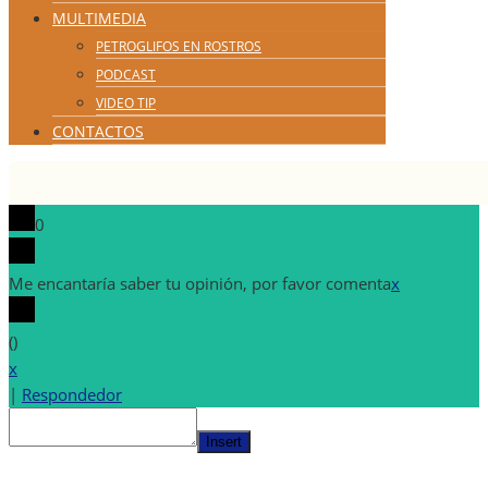
MULTIMEDIA
PETROGLIFOS EN ROSTROS
PODCAST
VIDEO TIP
CONTACTOS
0
Me encantaría saber tu opinión, por favor comenta
x
(
)
x
|
Respondedor
Insert