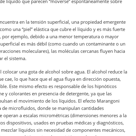
s de líquido que parecen “moverse” espontáneamente sobre
ncuentra en la tensión superficial, una propiedad emergente
como una “piel” elástica que cubre el líquido y es más fuerte
, por ejemplo, debido a una menor temperatura o mayor
 superficial es más débil (como cuando un contaminante o un
racciones moleculares), las moléculas cercanas fluyen hacia
r el sistema.
 colocar una gota de alcohol sobre agua. El alcohol reduce la
que cae, lo que hace que el agua fluya en dirección opuesta,
le. Este mismo efecto es responsable de los hipnóticos
e y colorantes en presencia de detergente, ya que las
pulsan el movimiento de los líquidos. El efecto Marangoni
a de microfluidos, donde se manipulan cantidades
ue operan a escalas micrométricas (dimensiones menores a la
tos dispositivos, usados en pruebas médicas y diagnósticos,
y mezclar líquidos sin necesidad de componentes mecánicos,