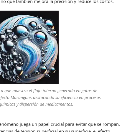
sino que también mejora la precisión y reduce los costos.
fica que muestra el flujo interno generado en gotas de
efecto Marangoni, destacando su eficiencia en procesos
uímicas y dispersión de medicamentos.
 fenómeno juega un papel crucial para evitar que se rompan.
cias de tensión superficial en su superficie, el efecto