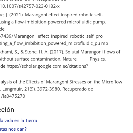
le/10.1007/s42757-023-0182-x
ae, J. (2021). Marangoni effect inspired robotic self-
 using a flow-imbibition-powered microfluidic pump.
 de
439/Marangoni_effect_inspired_robotic_self_pro
sing_a_flow_imbibition_powered_microfluidic_pu mp
fkhami, S., & Stone, H. A. (2017). Solutal Marangoni flows of
sport without surface contamination. Nature Physics,
e https://scholar.google.com.ec/citations?
nalysis of the Effects of Marangoni Stresses on the Microflow
et. Langmuir, 21(9), 3972-3980. Recuperado de
21/la0475270
cción
la vida en la Tierra
stas nos dan?