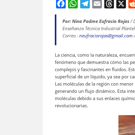
F
W
T
E
T
X
a
h
el
m
h
c
at
e
ai
re
Por: Nina Padme Eufracio Rojas
/ 
Enseñanza Técnica Industrial Plante
e
s
gr
l
a
Correo :
neufraciorojas@gmail.com
/
b
A
a
d
o
p
m
s
La ciencia, como la naturaleza, encuent
o
p
fenómeno que demuestra cómo las pe
k
complejos y fascinantes en fluidos. Es
superficial de un líquido, ya sea por 
Las moléculas de la región con menor 
generando un flujo dinámico. Esta inte
moléculas debido a sus enlaces químic
revolucionarias.