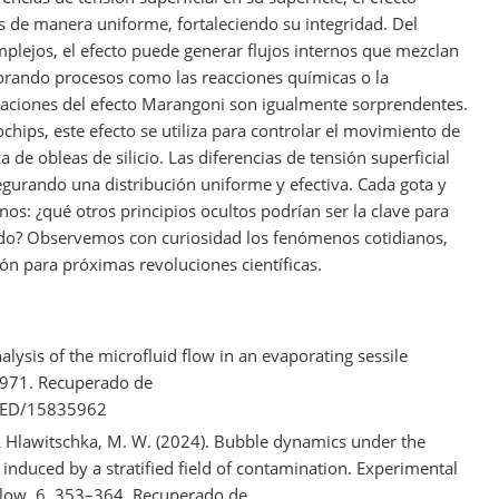
s de manera uniforme, fortaleciendo su integridad. Del
lejos, el efecto puede generar flujos internos que mezclan
rando procesos como las reacciones químicas o la
caciones del efecto Marangoni son igualmente sorprendentes.
chips, este efecto se utiliza para controlar el movimiento de
 de obleas de silicio. Las diferencias de tensión superficial
segurando una distribución uniforme y efectiva. Cada gota y
os: ¿qué otros principios ocultos podrían ser la clave para
ndo? Observemos con curiosidad los fenómenos cotidianos,
ción para próximas revoluciones científicas.
nalysis of the microfluid flow in an evaporating sessile
3971. Recuperado de
/MED/15835962
 Hlawitschka, M. W. (2024). Bubble dynamics under the
 induced by a stratified field of contamination. Experimental
low, 6, 353–364. Recuperado de