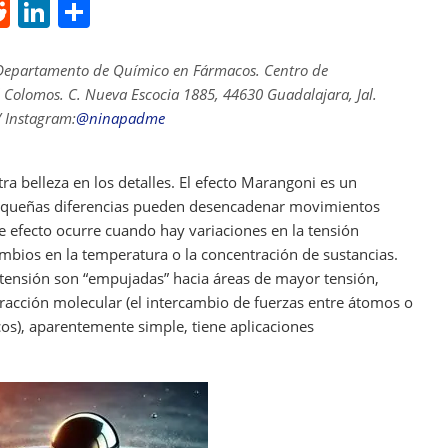
R
Li
S
e
n
h
d
k
ar
Departamento de Químico en Fármacos. Centro de
l Colomos. C. Nueva Escocia 1885, 44630 Guadalajara, Jal.
di
e
e
 Instagram:
@ninapadme
t
dI
n
ra belleza en los detalles. El efecto Marangoni es un
queñas diferencias pueden desencadenar movimientos
te efecto ocurre cuando hay variaciones en la tensión
cambios en la temperatura o la concentración de sustancias.
tensión son “empujadas” hacia áreas de mayor tensión,
racción molecular (el intercambio de fuerzas entre átomos o
os), aparentemente simple, tiene aplicaciones