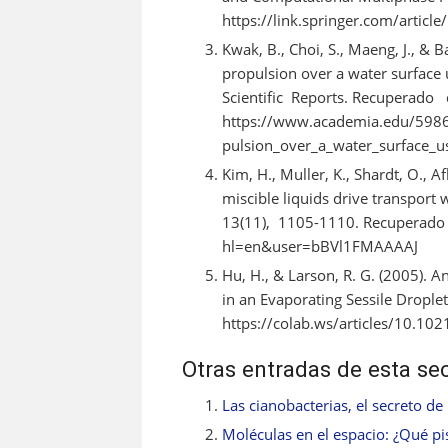
https://link.springer.com/artic
Kwak, B., Choi, S., Maeng, J., & B
propulsion over a water surface
Scientific Reports. Recuperado
https://www.academia.edu/59867
pulsion_over_a_water_surface_u
Kim, H., Muller, K., Shardt, O., A
miscible liquids drive tran
13(11), 1105-1110. Recuperado d
hl=en&user=bBVl1FMAAAAJ
Hu, H., & Larson, R. G. (2005). A
in an Evaporating Sessile Dropl
https://colab.ws/articles/10.10
Otras entradas de esta se
Las cianobacterias, el secreto de 
Moléculas en el espacio: ¿Qué pi