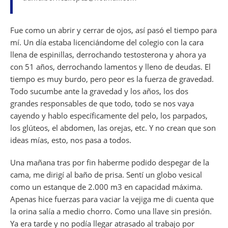
e
s
gr
l
a
di
e
e
b
A
a
d
t
dI
Fue como un abrir y cerrar de ojos, así pasó el tiempo para
o
p
m
s
n
mí. Un día estaba licenciándome del colegio con la cara
o
p
llena de espinillas, derrochando testosterona y ahora ya
k
con 51 años, derrochando lamentos y lleno de deudas. El
tiempo es muy burdo, pero peor es la fuerza de gravedad.
Todo sucumbe ante la gravedad y los años, los dos
grandes responsables de que todo, todo se nos vaya
cayendo y hablo específicamente del pelo, los parpados,
los glúteos, el abdomen, las orejas, etc. Y no crean que son
ideas mías, esto, nos pasa a todos.
Una mañana tras por fin haberme podido despegar de la
cama, me dirigí al baño de prisa. Sentí un globo vesical
como un estanque de 2.000 m3 en capacidad máxima.
Apenas hice fuerzas para vaciar la vejiga me di cuenta que
la orina salía a medio chorro. Como una llave sin presión.
Ya era tarde y no podía llegar atrasado al trabajo por