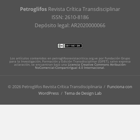
Petroglifos
Revista Crítica Transdisciplinar
ISSN: 2610-8186
Depósito legal: AR2020000066
Los artículos contenidos en petroglifosrevistacritica.org.ve por Fundación Grupo
para la Investigación, Formación y Edición Transdisciplinar (GIFET), salvo expresa
aclaración, se encuentran bajo una
Licencia Creative Commons Atribución-
NoComercial-CompartirIgual 4.0 Internacional
.
© 2026 Petroglifos Revista Crítica Transdisciplinaria
/
Funciona con
WordPress
/
Tema de Design Lab