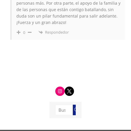
personas más. Por otra parte, el apoyo de la familia y
de las personas que están contigo batallando, sin
duda son un pilar fundamental para salir adelante.
¡Fuerza y un gran abrazo!
Respondedor
0
i
t
n
w
s
i
t
t
a
t
g
e
Buscar:
r
r
Buscar
a
m