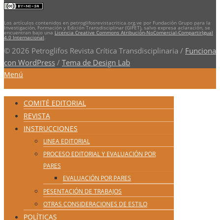
Los artículos contenidos en petroglifosrevistacritica.org.ve por Fundación Grupo para la
Investigación, Formación y Edición Transdisciplinar (GIFET), salvo expresa aclaración, se
encuentran bajo una
Licencia Creative Commons Atribución-NoComercial-CompartirIgual
4.0 Internacional
.
© 2026 Petroglifos Revista Crítica Transdisciplinaria
/
Funciona
con WordPress
/
Tema de Design Lab
Menú
COMITÉ EDITORIAL
REVISTA
INSTRUCCIONES
LINEA EDITORIAL
PROCESO EDITORIAL Y EVALUACIÓN POR
PARES
EVALUACIÓN POR PARES
PESENTACIÓN DE TRABAJOS
OTRAS CONSIDERACIONES DE ESTILO
POLÍTICAS