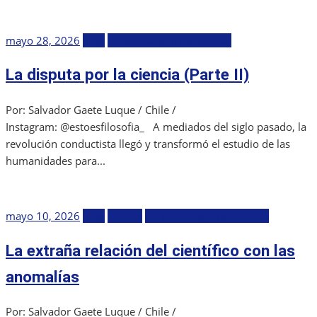
Publicada
mayo 28, 2026
Blog
Epistemología para todos
el
La disputa por la ciencia (Parte II)
Por: Salvador Gaete Luque / Chile /
Instagram: @estoesfilosofia_ A mediados del siglo pasado, la
revolución conductista llegó y transformó el estudio de las
humanidades para...
Publicada
mayo 10, 2026
Blog
Ciencia
Epistemología para todos
el
La extraña relación del científico con las
anomalías
Por: Salvador Gaete Luque / Chile /