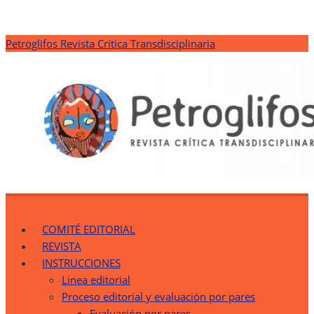
Saltar
Petroglifos Revista Crítica Transdisciplinaria
al
contenido
Petroglifos Revista Crítica Transdisciplinaria
Una Ventana Crítica desde la Transdisciplinariedad
COMITÉ EDITORIAL
REVISTA
INSTRUCCIONES
Linea editorial
Proceso editorial y evaluación por pares
Evaluación por pares