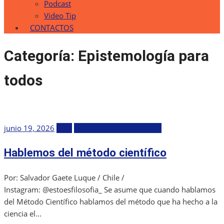
Podcast
Video Tip
CONTACTOS
Categoría:
Epistemología para
todos
Publicada
junio 19, 2026
Blog
Epistemología para todos
el
Hablemos del método científico
Por: Salvador Gaete Luque / Chile /
Instagram: @estoesfilosofia_ Se asume que cuando hablamos
del Método Científico hablamos del método que ha hecho a la
ciencia el...