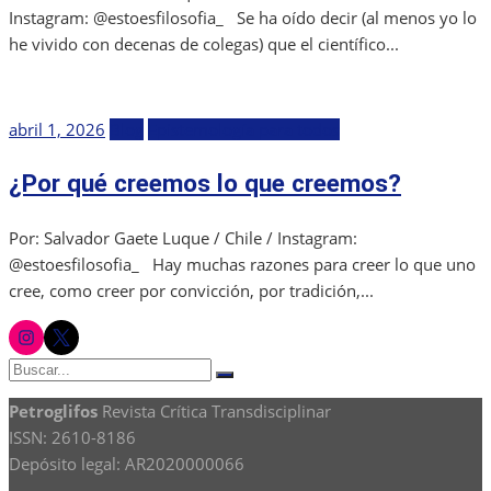
Instagram: @estoesfilosofia_ Se ha oído decir (al menos yo lo
he vivido con decenas de colegas) que el científico...
Publicada
abril 1, 2026
Blog
Epistemología para todos
el
¿Por qué creemos lo que creemos?
Por: Salvador Gaete Luque / Chile / Instagram:
@estoesfilosofia_ Hay muchas razones para creer lo que uno
cree, como creer por convicción, por tradición,...
instagram
twitter
Buscar:
Buscar
Petroglifos
Revista Crítica Transdisciplinar
ISSN: 2610-8186
Depósito legal: AR2020000066