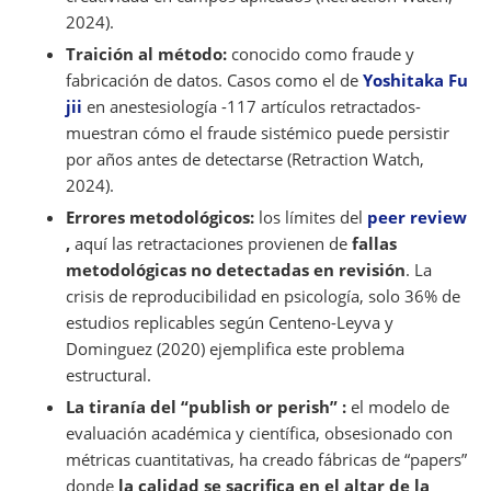
2024).
Traición al método:
conocido como fraude y
fabricación de datos. Casos como el de
Yoshitaka Fu
jii
en anestesiología -117 artículos retractados-
muestran cómo el fraude sistémico puede persistir
por años antes de detectarse (Retraction Watch,
2024).
Errores metodológicos:
los límites del
peer review
,
aquí las retractaciones provienen de
fallas
metodológicas no detectadas en revisión
. La
crisis de reproducibilidad en psicología, solo 36% de
estudios replicables según Centeno-Leyva y
Dominguez (2020) ejemplifica este problema
estructural.
La tiranía del “publish or perish” :
el modelo de
evaluación académica y científica, obsesionado con
métricas cuantitativas, ha creado fábricas de “papers”
donde
la calidad se sacrifica en el altar de la