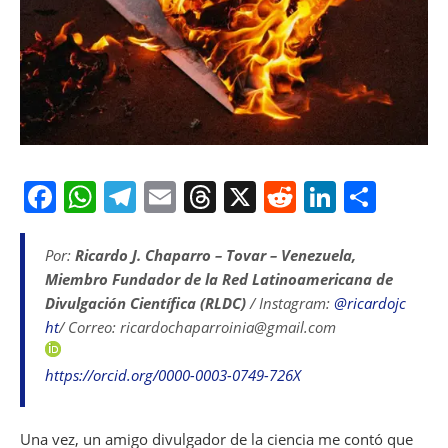
F
W
T
E
T
X
R
Li
S
a
h
el
m
h
e
n
h
c
at
e
ai
re
d
k
ar
Por:
Ricardo J. Chaparro – Tovar – Venezuela,
Miembro Fundador de la Red Latinoamericana de
e
s
gr
l
a
di
e
e
Divulgación Científica (RLDC)
/ Instagram:
@ricardojc
b
A
a
d
t
dI
ht
/ Correo: ricardochaparroinia@gmail.com
o
p
m
s
n
https://orcid.org/0000-0003-0749-726X
o
p
k
Una vez, un amigo divulgador de la ciencia me contó que