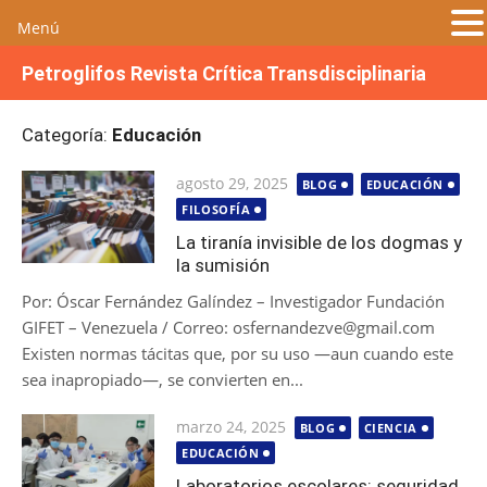
Menú
S
Petroglifos Revista Crítica Transdisciplinaria
a
l
Categoría:
Educación
t
a
Publicada
agosto 29, 2025
BLOG
EDUCACIÓN
r
el
FILOSOFÍA
a
l
La tiranía invisible de los dogmas y
la sumisión
c
o
Por: Óscar Fernández Galíndez – Investigador Fundación
n
GIFET – Venezuela / Correo: osfernandezve@gmail.com
t
Existen normas tácitas que, por su uso —aun cuando este
e
sea inapropiado—, se convierten en...
n
i
Publicada
marzo 24, 2025
BLOG
CIENCIA
d
el
EDUCACIÓN
o
Laboratorios escolares: seguridad,