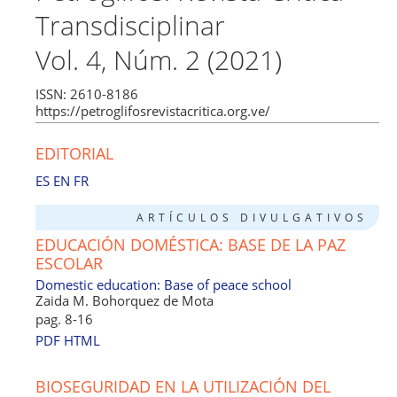
Transdisciplinar
e
s
gr
l
a
di
e
e
b
A
a
d
t
dI
Vol. 4, Núm. 2 (2021)
o
p
m
s
n
ISSN: 2610-8186
o
p
https://petroglifosrevistacritica.org.ve/
k
EDITORIAL
ES
EN
FR
ARTÍCULOS DIVULGATIVOS
EDUCACIÓN DOMÉSTICA: BASE DE LA PAZ
ESCOLAR
Domestic education: Base of peace school
Zaida M. Bohorquez de Mota
pag. 8-16
PDF
HTML
BIOSEGURIDAD EN LA UTILIZACIÓN DEL