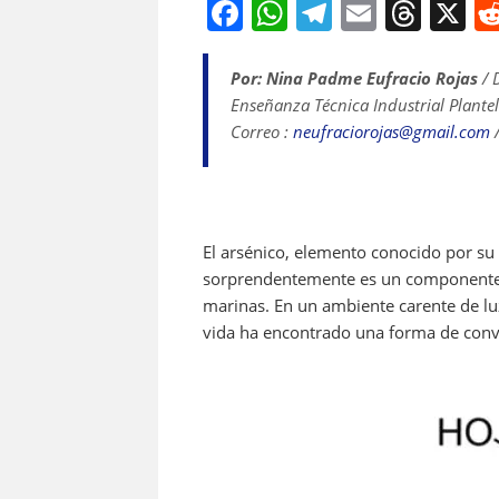
F
W
T
E
T
X
a
h
el
m
h
c
at
e
ai
re
Por: Nina Padme Eufracio Rojas
/ 
Enseñanza Técnica Industrial Plante
e
s
gr
l
a
Correo :
neufraciorojas@gmail.com
/
b
A
a
d
o
p
m
s
o
p
k
El arsénico, elemento conocido por su 
sorprendentemente es un componente c
marinas. En un ambiente carente de luz
vida ha encontrado una forma de conve