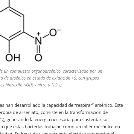
 de un compuesto organoarsénico, caracterizado por un
o de arsénico en estado de oxidación +5, con grupos
es hidroxilo (-OH) y nitro (- NO ₂).
as han desarrollado la capacidad de “respirar” arsénico. Este
obia de arseniato, consiste en la transformación de
³⁻ᵣ), generando la energía necesaria para sustentar su
na que estas bacterias trabajan como un taller mecánico en
idad. En lugar de usar corriente eléctrica convencional,