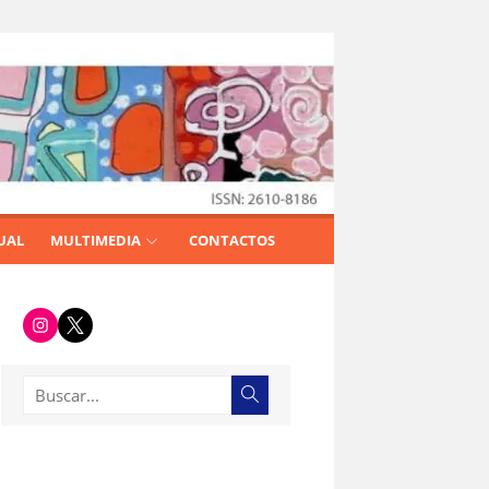
UAL
MULTIMEDIA
CONTACTOS
i
t
n
w
s
i
t
t
a
t
g
e
Buscar:
Buscar
r
r
a
m