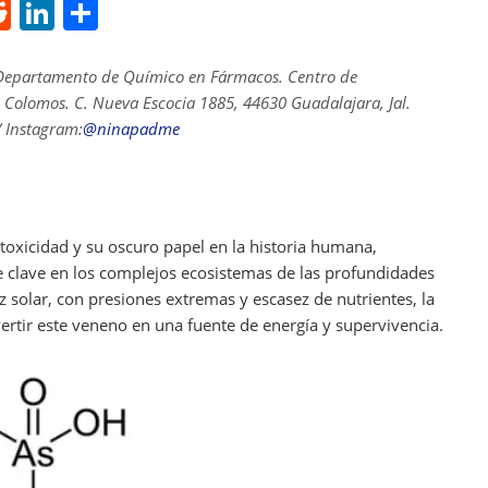
R
Li
S
e
n
h
d
k
ar
Departamento de Químico en Fármacos. Centro de
l Colomos. C. Nueva Escocia 1885, 44630 Guadalajara, Jal.
di
e
e
 Instagram:
@ninapadme
t
dI
n
toxicidad y su oscuro papel en la historia humana,
lave en los complejos ecosistemas de las profundidades
 solar, con presiones extremas y escasez de nutrientes, la
rtir este veneno en una fuente de energía y supervivencia.