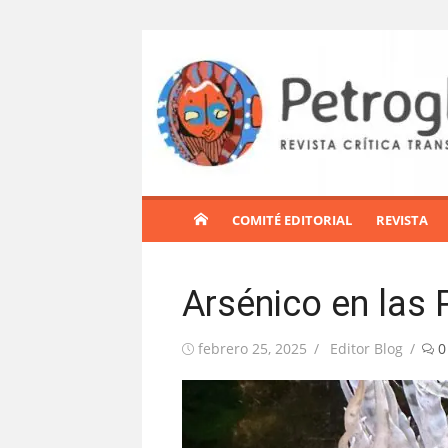
S
a
l
t
a
r
a
l
COMITÉ EDITORIAL
REVISTA
c
o
n
Arsénico en las
t
e
Publicada
Autor
febrero 25, 2025
Editor Blog
0
n
el
i
d
o