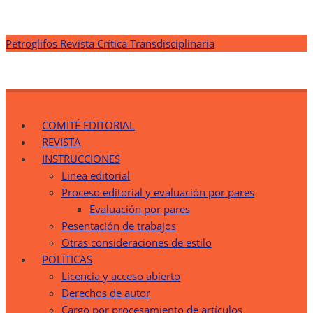
Saltar
Petroglifos Revista Crítica Transdisciplinaria
al
contenido
Petroglifos Revista Crítica Transdisciplinaria
Una Ventana Crítica desde la Transdisciplinariedad
COMITÉ EDITORIAL
REVISTA
INSTRUCCIONES
Linea editorial
Proceso editorial y evaluación por pares
Evaluación por pares
Pesentación de trabajos
Otras consideraciones de estilo
POLÍTICAS
Licencia y acceso abierto
Derechos de autor
Cargo por procesamiento de artículos