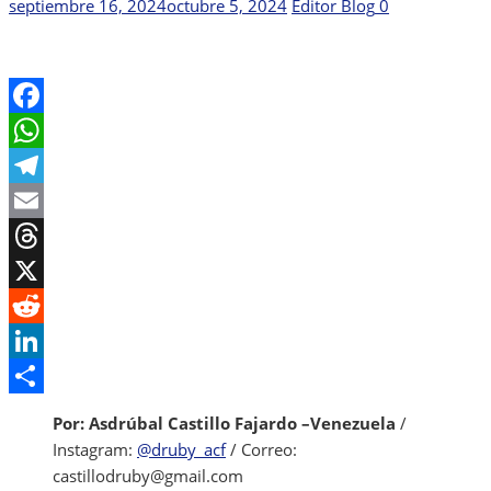
Publicada
Autor
septiembre 16, 2024
octubre 5, 2024
Editor Blog
0
el
Facebook
WhatsApp
Telegram
Email
Threads
X
Reddit
LinkedIn
Share
Por: Asdrúbal Castillo Fajardo –Venezuela
/
Instagram:
@druby_acf
/ Correo:
castillodruby@gmail.com