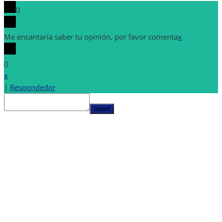
0
Me encantaría saber tu opinión, por favor comenta
x
(
)
x
|
Respondedor
Insert