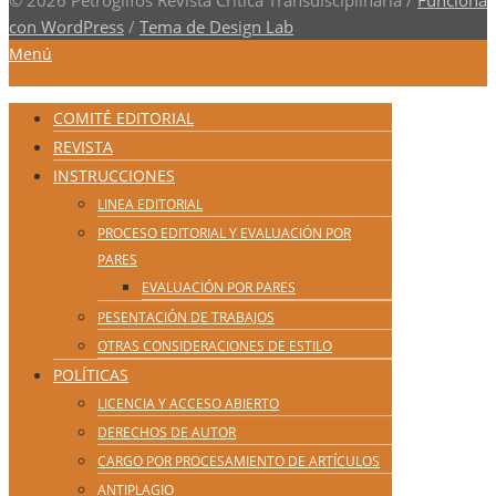
con WordPress
/
Tema de Design Lab
Menú
COMITÉ EDITORIAL
REVISTA
INSTRUCCIONES
LINEA EDITORIAL
PROCESO EDITORIAL Y EVALUACIÓN POR
PARES
EVALUACIÓN POR PARES
PESENTACIÓN DE TRABAJOS
OTRAS CONSIDERACIONES DE ESTILO
POLÍTICAS
LICENCIA Y ACCESO ABIERTO
DERECHOS DE AUTOR
CARGO POR PROCESAMIENTO DE ARTÍCULOS
ANTIPLAGIO