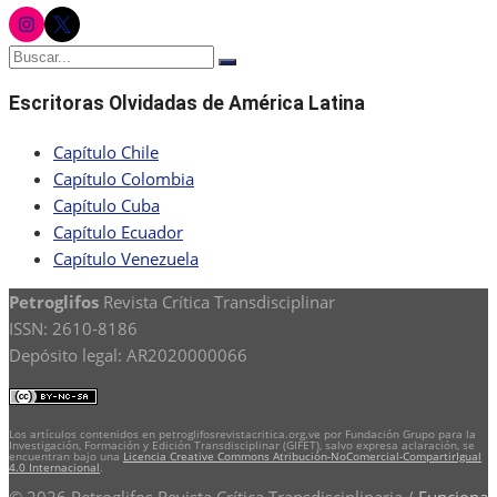
instagram
twitter
Buscar:
Buscar
Escritoras Olvidadas de América Latina
Capítulo Chile
Capítulo Colombia
Capítulo Cuba
Capítulo Ecuador
Capítulo Venezuela
Petroglifos
Revista Crítica Transdisciplinar
ISSN: 2610-8186
Depósito legal: AR2020000066
Los artículos contenidos en petroglifosrevistacritica.org.ve por Fundación Grupo para la
Investigación, Formación y Edición Transdisciplinar (GIFET), salvo expresa aclaración, se
encuentran bajo una
Licencia Creative Commons Atribución-NoComercial-CompartirIgual
4.0 Internacional
.
© 2026 Petroglifos Revista Crítica Transdisciplinaria
/
Funciona