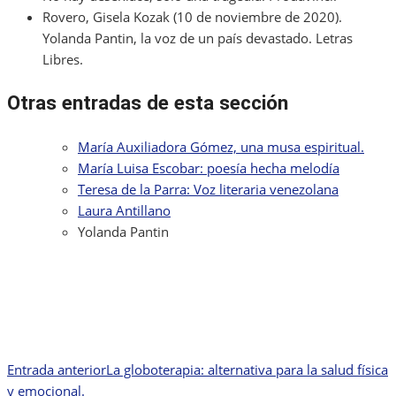
Rovero, Gisela Kozak (10 de noviembre de 2020).
Yolanda Pantin, la voz de un país devastado. Letras
Libres.
Otras entradas de esta sección
María Auxiliadora Gómez, una musa espiritual.
María Luisa Escobar: poesía hecha melodía
Teresa de la Parra: Voz literaria venezolana
Laura Antillano
Yolanda Pantin
Entrada anterior
La globoterapia: alternativa para la salud física
Navegación
y emocional.