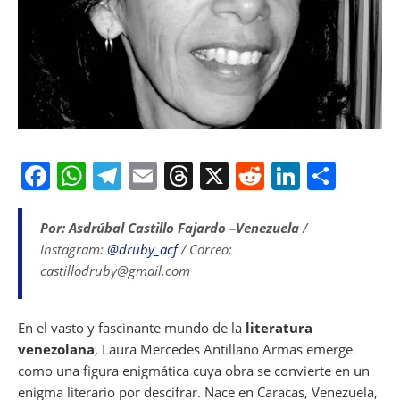
F
W
T
E
T
X
R
Li
S
a
h
el
m
h
e
n
h
c
at
e
ai
re
d
k
ar
Por: Asdrúbal Castillo Fajardo –Venezuela
/
Instagram:
@druby_acf
/ Correo:
e
s
gr
l
a
di
e
e
castillodruby@gmail.com
b
A
a
d
t
dI
o
p
m
s
n
En el vasto y fascinante mundo de la
literatura
o
p
venezolana
, Laura Mercedes Antillano Armas emerge
k
como una figura enigmática cuya obra se convierte en un
enigma literario por descifrar. Nace en Caracas, Venezuela,