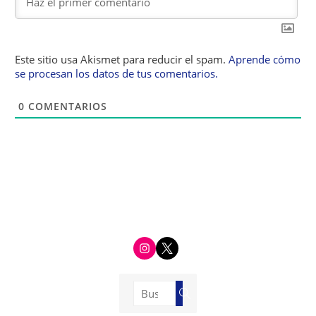
Este sitio usa Akismet para reducir el spam.
Aprende cómo
se procesan los datos de tus comentarios.
0
COMENTARIOS
i
t
n
w
s
i
t
t
a
t
g
e
Buscar:
r
r
Buscar
a
m