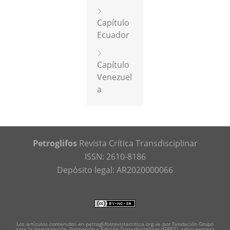
Capítulo
Ecuador
Capítulo
Venezuel
a
Petroglifos
Revista Crítica Transdisciplinar
ISSN: 2610-8186
Depósito legal: AR2020000066
Los artículos contenidos en petroglifosrevistacritica.org.ve por Fundación Grupo
para la Investigación, Formación y Edición Transdisciplinar (GIFET), salvo expresa