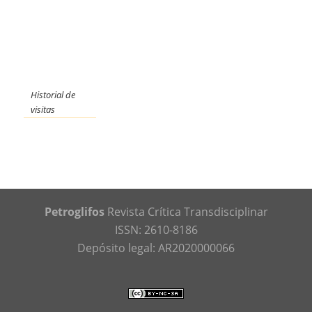
Historial de
visitas
Petroglifos
Revista Crítica Transdisciplinar
ISSN: 2610-8186
Depósito legal: AR2020000066