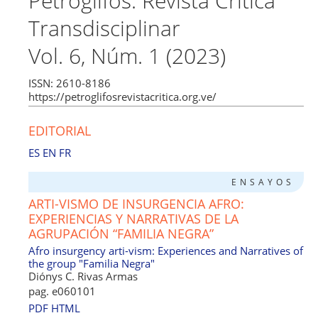
Petroglifos. Revista Crítica
c
at
e
ai
re
d
k
ar
Transdisciplinar
e
s
gr
l
a
di
e
e
b
A
a
d
t
dI
Vol. 6, Núm. 1 (2023)
o
p
m
s
n
ISSN: 2610-8186
o
p
https://petroglifosrevistacritica.org.ve/
k
EDITORIAL
ES
EN
FR
ENSAYOS
ARTI-VISMO DE INSURGENCIA AFRO:
EXPERIENCIAS Y NARRATIVAS DE LA
AGRUPACIÓN “FAMILIA NEGRA”
Afro insurgency arti-vism: Experiences and Narratives of
the group "Familia Negra"
Diónys C. Rivas Armas
pag. e060101
PDF
HTML