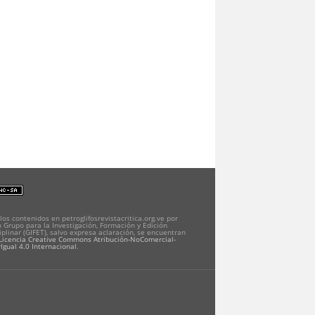
los contenidos en petroglifosrevistacritica.org.ve por
 Grupo para la Investigación, Formación y Edición
iplinar (GIFET), salvo expresa aclaración, se encuentran
Licencia Creative Commons Atribución-NoComercial-
Igual 4.0 Internacional
.