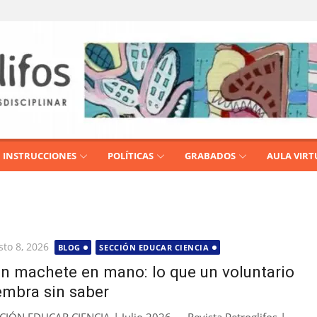
INSTRUCCIONES
POLÍTICAS
GRABADOS
AULA VIRT
licada
sto 8, 2026
BLOG
SECCIÓN EDUCAR CIENCIA
n machete en mano: lo que un voluntario
embra sin saber