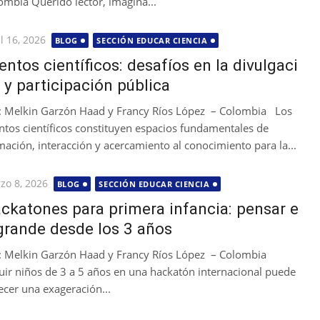
ombia Querido lector, imagina...
licada
l 16, 2026
BLOG
SECCIÓN EDUCAR CIENCIA
entos científicos: desafíos en la divulgaci
 y participación pública
: Melkin Garzón Haad y Francy Ríos López – Colombia Los
ntos científicos constituyen espacios fundamentales de
mación, interacción y acercamiento al conocimiento para la...
licada
zo 8, 2026
BLOG
SECCIÓN EDUCAR CIENCIA
ckatones para primera infancia: pensar e
grande desde los 3 años
: Melkin Garzón Haad y Francy Ríos López – Colombia
luir niños de 3 a 5 años en una hackatón internacional puede
ecer una exageración...