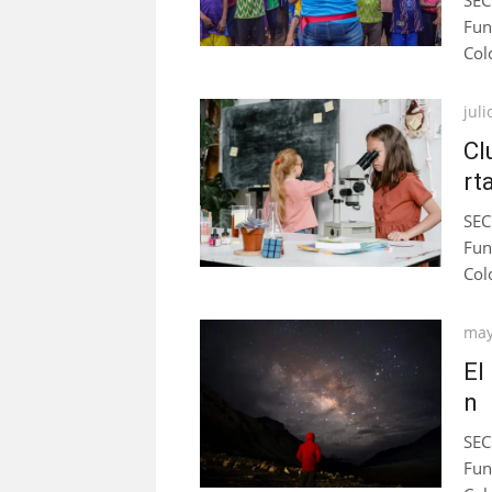
SEC
Fun
Col
Pub
juli
el
Cl
rt
SEC
Fun
Col
Pub
may
el
El
n
SEC
Fun