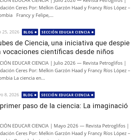
CIÓN EDUCAR CIENCIA | Julio 2026 — Revista Petroglifos |
dación Ceres Por: Melkin Garzón Haad y Francy Ríos López –
ombia Francy y Felipe,...
licada
o 25, 2026
BLOG
SECCIÓN EDUCAR CIENCIA
ubes de Ciencia, una iniciativa que despie
a vocaciones científicas desde niños
CIÓN EDUCAR CIENCIA | Julio 2026 — Revista Petroglifos |
dación Ceres Por: Melkin Garzón Haad y Francy Ríos López –
ombia La ciencia en...
licada
o 8, 2026
BLOG
SECCIÓN EDUCAR CIENCIA
 primer paso de la ciencia: La imaginació
CIÓN EDUCAR CIENCIA | Mayo 2026 — Revista Petroglifos |
dación Ceres Por: Melkin Garzón Haad y Francy Ríos López –