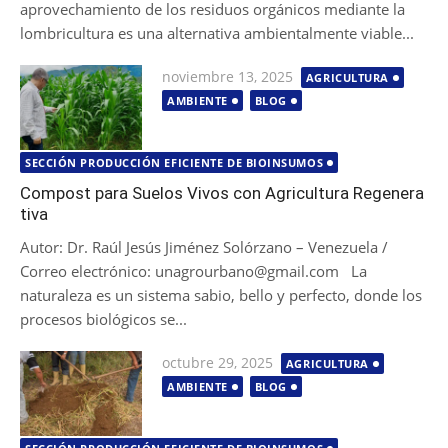
aprovechamiento de los residuos orgánicos mediante la
lombricultura es una alternativa ambientalmente viable...
Publicada
noviembre 13, 2025
AGRICULTURA
el
AMBIENTE
BLOG
SECCIÓN PRODUCCIÓN EFICIENTE DE BIOINSUMOS
Compost para Suelos Vivos con Agricultura Regenera
tiva
Autor: Dr. Raúl Jesús Jiménez Solórzano – Venezuela /
Correo electrónico: unagrourbano@gmail.com La
naturaleza es un sistema sabio, bello y perfecto, donde los
procesos biológicos se...
Publicada
octubre 29, 2025
AGRICULTURA
el
AMBIENTE
BLOG