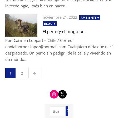
la tecnología, más bien en hacer...
Publicada
noviembre 21, 2022
AMBIENTE
el
BLOG
El perro y el progreso.
Por: Carmen Loopart – Chile / Correo:
danialbornoz.lopez@hotmail.com Cualquiera diría que nací
desgraciado. Un perro sin pedigrí, de la calle y viviendo en
un mundo...
Paginación
1
2
→
de
entradas
i
t
n
w
s
i
t
t
a
t
g
e
Buscar:
r
r
Buscar
a