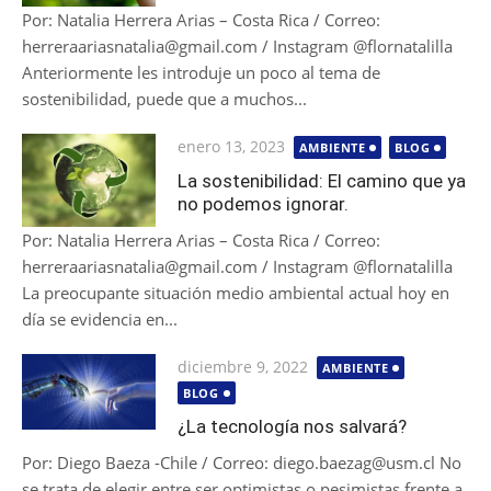
Por: Natalia Herrera Arias – Costa Rica / Correo:
herreraariasnatalia@gmail.com / Instagram @flornatalilla
Anteriormente les introduje un poco al tema de
sostenibilidad, puede que a muchos...
Publicada
enero 13, 2023
AMBIENTE
BLOG
el
La sostenibilidad: El camino que ya
no podemos ignorar.
Por: Natalia Herrera Arias – Costa Rica / Correo:
herreraariasnatalia@gmail.com / Instagram @flornatalilla
La preocupante situación medio ambiental actual hoy en
día se evidencia en...
Publicada
diciembre 9, 2022
AMBIENTE
el
BLOG
¿La tecnología nos salvará?
Por: Diego Baeza -Chile / Correo: diego.baezag@usm.cl No
se trata de elegir entre ser optimistas o pesimistas frente a