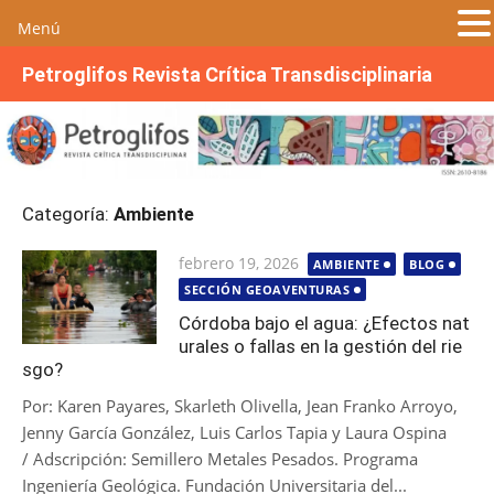
Menú
S
Petroglifos Revista Crítica Transdisciplinaria
a
l
t
a
r
Categoría:
Ambiente
a
l
Publicada
febrero 19, 2026
AMBIENTE
BLOG
c
el
SECCIÓN GEOAVENTURAS
o
n
Córdoba bajo el agua: ¿Efectos nat
urales o fallas en la gestión del rie
t
sgo?
e
n
Por: Karen Payares, Skarleth Olivella, Jean Franko Arroyo,
i
Jenny García González, Luis Carlos Tapia y Laura Ospina
d
/ Adscripción: Semillero Metales Pesados. Programa
o
Ingeniería Geológica. Fundación Universitaria del...