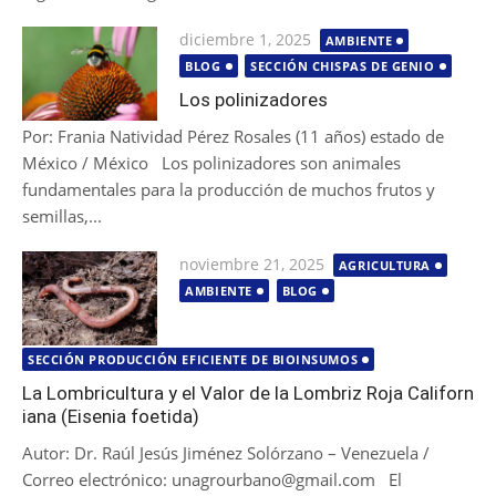
Publicada
diciembre 1, 2025
AMBIENTE
el
BLOG
SECCIÓN CHISPAS DE GENIO
Los polinizadores
Por: Frania Natividad Pérez Rosales (11 años) estado de
México / México Los polinizadores son animales
fundamentales para la producción de muchos frutos y
semillas,...
Publicada
noviembre 21, 2025
AGRICULTURA
el
AMBIENTE
BLOG
SECCIÓN PRODUCCIÓN EFICIENTE DE BIOINSUMOS
La Lombricultura y el Valor de la Lombriz Roja Californ
iana (Eisenia foetida)
Autor: Dr. Raúl Jesús Jiménez Solórzano – Venezuela /
Correo electrónico: unagrourbano@gmail.com El