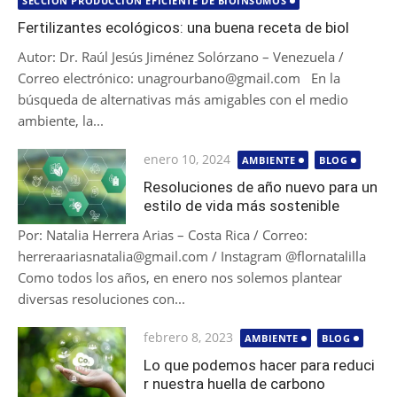
SECCIÓN PRODUCCIÓN EFICIENTE DE BIOINSUMOS
Fertilizantes ecológicos: una buena receta de biol
Autor: Dr. Raúl Jesús Jiménez Solórzano – Venezuela /
Correo electrónico: unagrourbano@gmail.com En la
búsqueda de alternativas más amigables con el medio
ambiente, la...
Publicada
enero 10, 2024
AMBIENTE
BLOG
el
Resoluciones de año nuevo para un
estilo de vida más sostenible
Por: Natalia Herrera Arias – Costa Rica / Correo:
herreraariasnatalia@gmail.com / Instagram @flornatalilla
Como todos los años, en enero nos solemos plantear
diversas resoluciones con...
Publicada
febrero 8, 2023
AMBIENTE
BLOG
el
Lo que podemos hacer para reduci
r nuestra huella de carbono