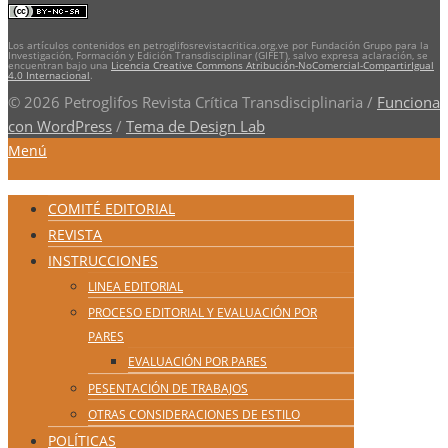
Los artículos contenidos en petroglifosrevistacritica.org.ve por Fundación Grupo para la
Investigación, Formación y Edición Transdisciplinar (GIFET), salvo expresa aclaración, se
encuentran bajo una
Licencia Creative Commons Atribución-NoComercial-CompartirIgual
4.0 Internacional
.
© 2026 Petroglifos Revista Crítica Transdisciplinaria
/
Funciona
con WordPress
/
Tema de Design Lab
Menú
COMITÉ EDITORIAL
REVISTA
INSTRUCCIONES
LINEA EDITORIAL
PROCESO EDITORIAL Y EVALUACIÓN POR
PARES
EVALUACIÓN POR PARES
PESENTACIÓN DE TRABAJOS
OTRAS CONSIDERACIONES DE ESTILO
POLÍTICAS