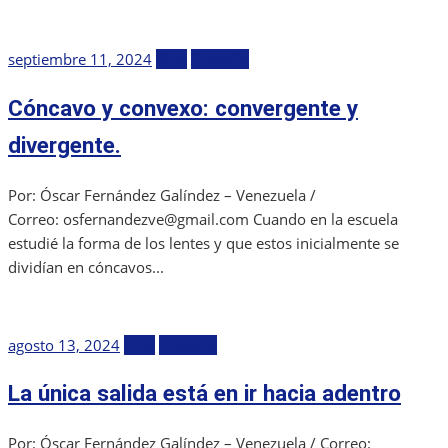
Publicada
septiembre 11, 2024
Blog
Filosofía
el
Cóncavo y convexo: convergente y
divergente.
Por: Óscar Fernández Galíndez – Venezuela /
Correo: osfernandezve@gmail.com Cuando en la escuela
estudié la forma de los lentes y que estos inicialmente se
dividían en cóncavos...
Publicada
agosto 13, 2024
Blog
Filosofía
el
La única salida está en ir hacia adentro
Por: Óscar Fernández Galíndez – Venezuela / Correo: