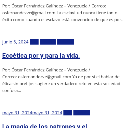
Por: Óscar Fernández Galíndez – Venezuela / Correo:
osfernandezve@gmail.com La esclavitud nunca tiene tanto
éxito como cuando el esclavo está convencido de que es por...
Publicada
junio 6, 2024
Blog
EcologÍa
Filosofía
el
Ecoética por y para la vida.
Por: Óscar Fernández Galíndez – Venezuela /
Correo: osfernandezve@gmail.com Ya de por sí el hablar de
ética sin prefijos sugiere un verdadero reto en esta sociedad
confusa...
Publicada
mayo 31, 2024
mayo 31, 2024
Blog
Filosofía
el
La magia de los patrones y el