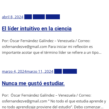
Publicada
abril 8, 2024
Blog
Ciencia
Filosofía
el
El líder intuitivo en la ciencia
Por: Óscar Fernández Galíndez – Venezuela / Correo:
osfernandezve@gmail.com Para iniciar mi reflexión es
importante acotar que el término líder se refiere a un tipo...
Publicada
marzo 4, 2024
marzo 11, 2024
Blog
Filosofía
el
Nunca me gustó estudiar.
Por: Óscar Fernández Galíndez – Venezuela / Correo:
osfernandezve@gmail.com ” No todo el que estudia aprende y
no todo aprendizaje proviene del estudio”. Debo comenzar...