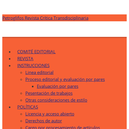
Saltar
Petroglifos Revista Crítica Transdisciplinaria
al
contenido
Petroglifos Revista Crítica Transdisciplinaria
Una Ventana Crítica desde la Transdisciplinariedad
COMITÉ EDITORIAL
REVISTA
INSTRUCCIONES
Linea editorial
Proceso editorial y evaluación por pares
Evaluación por pares
Pesentación de trabajos
Otras consideraciones de estilo
POLÍTICAS
Licencia y acceso abierto
Derechos de autor
Cargo por procesamiento de artículos