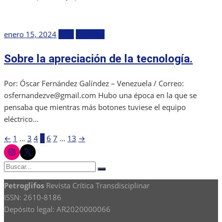
Publicada
enero 15, 2024
Blog
Filosofía
el
Sobre la apreciación de la tecnología.
Por: Óscar Fernández Galíndez – Venezuela / Correo:
osfernandezve@gmail.com Hubo una época en la que se
pensaba que mientras más botones tuviese el equipo
eléctrico...
←
1
…
3
4
5
6
7
…
13
→
Paginación
instagram
twitter
de
Buscar:
Buscar
entradas
Petroglifos
Revista Crítica Transdisciplinar
ISSN: 2610-8186
Depósito legal: AR2020000066