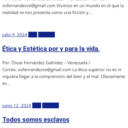
osfernandezve@gmail.com Vivimos en un mundo en el que la
realidad se nos presenta como una ficción y...
Publicada
julio 9, 2024
Blog
Filosofía
el
Ética y Estética por y para la vida.
Por: Óscar Fernández Galíndez – Venezuela /
Correo: osfernandezve@gmail.com La ética superior no es ni
siquiera llegar a la comprensión del bien y el mal. Obviamente
es...
Publicada
junio 12, 2024
Blog
Filosofía
el
Todos somos esclavos