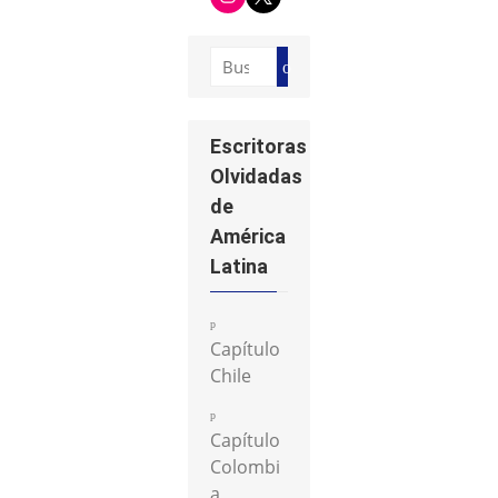
s
i
t
t
a
t
g
e
Buscar:
r
r
Buscar
a
m
Escritoras
Olvidadas
de
América
Latina
Capítulo
Chile
Capítulo
Colombi
a