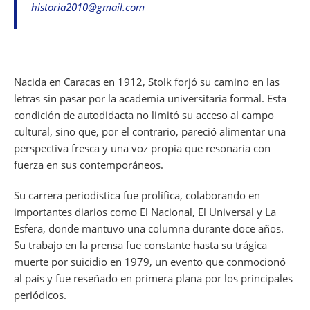
historia2010@gmail.com
b
A
a
d
t
dI
o
p
m
s
n
o
p
k
Nacida en Caracas en 1912, Stolk forjó su camino en las
letras sin pasar por la academia universitaria formal. Esta
condición de autodidacta no limitó su acceso al campo
cultural, sino que, por el contrario, pareció alimentar una
perspectiva fresca y una voz propia que resonaría con
fuerza en sus contemporáneos.
Su carrera periodística fue prolífica, colaborando en
importantes diarios como El Nacional, El Universal y La
Esfera, donde mantuvo una columna durante doce años.
Su trabajo en la prensa fue constante hasta su trágica
muerte por suicidio en 1979, un evento que conmocionó
al país y fue reseñado en primera plana por los principales
periódicos.