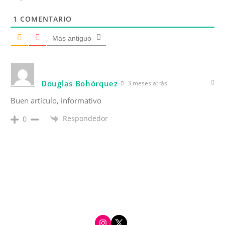
1
COMENTARIO
Más antiguo
Douglas Bohórquez
3 meses atrás
Buen artículo, informativo
Respondedor
0
i
t
n
w