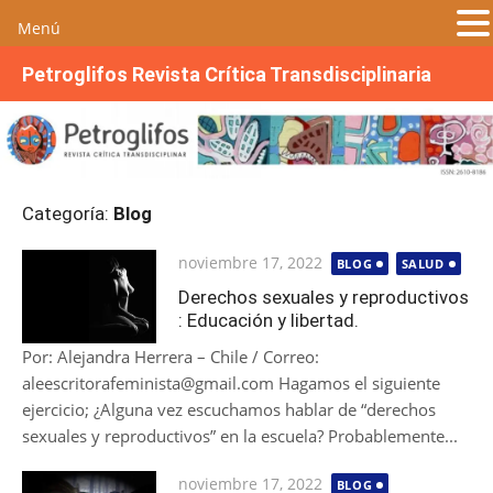
Menú
S
Petroglifos Revista Crítica Transdisciplinaria
a
l
t
a
r
Categoría:
Blog
a
l
Publicada
noviembre 17, 2022
BLOG
SALUD
c
el
o
Derechos sexuales y reproductivos
: Educación y libertad.
n
t
Por: Alejandra Herrera – Chile / Correo:
e
aleescritorafeminista@gmail.com Hagamos el siguiente
n
ejercicio; ¿Alguna vez escuchamos hablar de “derechos
i
sexuales y reproductivos” en la escuela? Probablemente...
d
o
Publicada
noviembre 17, 2022
BLOG