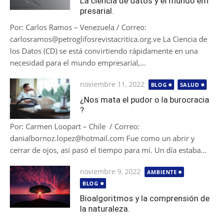
La ciencia de datos y el mundo em
presarial.
Por: Carlos Ramos – Venezuela / Correo:
carlosramos@petroglifosrevistacritica.org.ve La Ciencia de
los Datos (CD) se está convirtiendo rápidamente en una
necesidad para el mundo empresarial,...
Publicada
noviembre 11, 2022
BLOG
SALUD
el
¿Nos mata el pudor o la burocracia
?
Por: Carmen Loopart – Chile / Correo:
danialbornoz.lopez@hotmail.com Fue como un abrir y
cerrar de ojos, así pasó el tiempo para mí. Un día estaba...
Publicada
noviembre 9, 2022
AMBIENTE
el
BLOG
Bioalgoritmos y la comprensión de
la naturaleza.