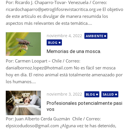
Por: Ricardo J. Chaparro-Tovar- Venezuela / Correo:
ricardochaparro@petroglifosrevistacritica.org.ve El objetivo
de este artículo es divulgar de manera resumida los
aspectos más relevantes de esta temática....
Publicada
noviembre 4, 2022
AMBIENTE
el
BLOG
Memorias de una mosca.
Por: Carmen Loopart – Chile / Correo:
danialbornoz.lopez@hotmail.com No es fácil ser mosca
hoy en día. El reino animal está totalmente amenazado por
los humanos....
Publicada
noviembre 3, 2022
BLOG
SALUD
el
Profesionales potencialmente pasi
vos
Por: Juan Alberto Cerda Guzmán Chile / Correo:
elpsicodudoso@gmail.com ¿Alguna vez te has detenido,