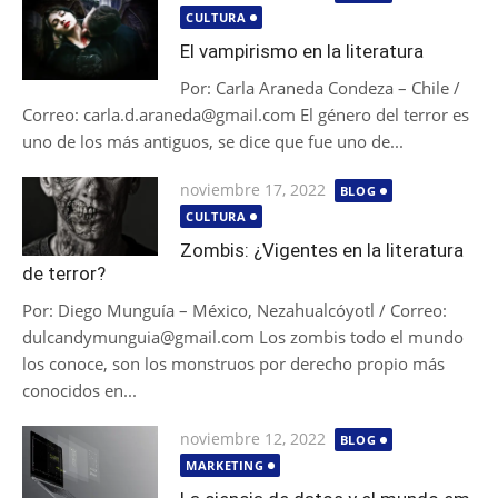
el
CULTURA
El vampirismo en la literatura
Por: Carla Araneda Condeza – Chile /
Correo: carla.d.araneda@gmail.com El género del terror es
uno de los más antiguos, se dice que fue uno de...
Publicada
noviembre 17, 2022
BLOG
el
CULTURA
Zombis: ¿Vigentes en la literatura
de terror?
Por: Diego Munguía – México, Nezahualcóyotl / Correo:
dulcandymunguia@gmail.com Los zombis todo el mundo
los conoce, son los monstruos por derecho propio más
conocidos en...
Publicada
noviembre 12, 2022
BLOG
el
MARKETING