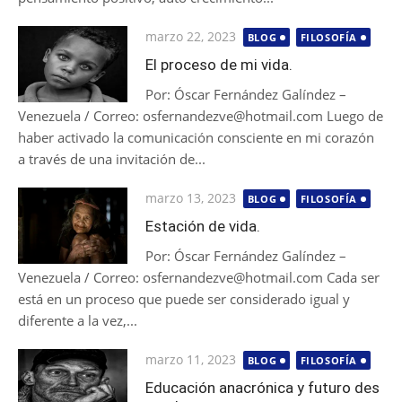
Publicada
marzo 22, 2023
BLOG
FILOSOFÍA
el
El proceso de mi vida.
Por: Óscar Fernández Galíndez –
Venezuela / Correo: osfernandezve@hotmail.com Luego de
haber activado la comunicación consciente en mi corazón
a través de una invitación de...
Publicada
marzo 13, 2023
BLOG
FILOSOFÍA
el
Estación de vida.
Por: Óscar Fernández Galíndez –
Venezuela / Correo: osfernandezve@hotmail.com Cada ser
está en un proceso que puede ser considerado igual y
diferente a la vez,...
Publicada
marzo 11, 2023
BLOG
FILOSOFÍA
el
Educación anacrónica y futuro des