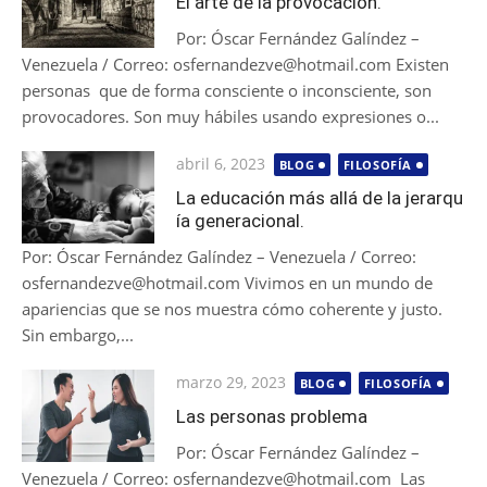
El arte de la provocación.
Por: Óscar Fernández Galíndez –
Venezuela / Correo: osfernandezve@hotmail.com Existen
personas que de forma consciente o inconsciente, son
provocadores. Son muy hábiles usando expresiones o...
Publicada
abril 6, 2023
BLOG
FILOSOFÍA
el
La educación más allá de la jerarqu
ía generacional.
Por: Óscar Fernández Galíndez – Venezuela / Correo:
osfernandezve@hotmail.com Vivimos en un mundo de
apariencias que se nos muestra cómo coherente y justo.
Sin embargo,...
Publicada
marzo 29, 2023
BLOG
FILOSOFÍA
el
Las personas problema
Por: Óscar Fernández Galíndez –
Venezuela / Correo: osfernandezve@hotmail.com Las