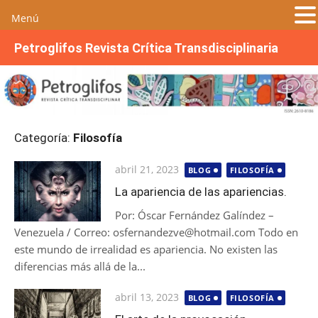
Menú
S
Petroglifos Revista Crítica Transdisciplinaria
a
l
t
a
r
Categoría:
Filosofía
a
l
Publicada
abril 21, 2023
BLOG
FILOSOFÍA
c
el
o
La apariencia de las apariencias.
n
Por: Óscar Fernández Galíndez –
t
Venezuela / Correo: osfernandezve@hotmail.com Todo en
e
este mundo de irrealidad es apariencia. No existen las
n
diferencias más allá de la...
i
d
Publicada
abril 13, 2023
BLOG
FILOSOFÍA
o
el