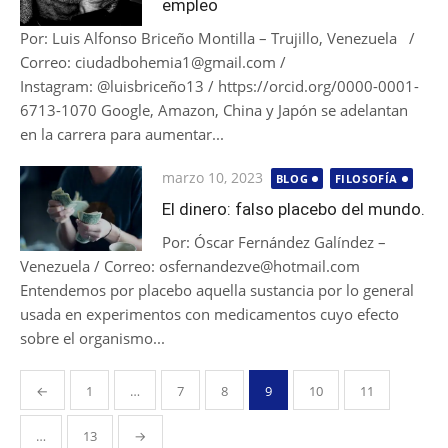
empleo
Por: Luis Alfonso Briceño Montilla – Trujillo, Venezuela /
Correo: ciudadbohemia1@gmail.com /
Instagram: @luisbriceño13 / https://orcid.org/0000-0001-
6713-1070 Google, Amazon, China y Japón se adelantan
en la carrera para aumentar...
Publicada
marzo 10, 2023
BLOG
FILOSOFÍA
el
El dinero: falso placebo del mundo.
Por: Óscar Fernández Galíndez –
Venezuela / Correo: osfernandezve@hotmail.com
Entendemos por placebo aquella sustancia por lo general
usada en experimentos con medicamentos cuyo efecto
sobre el organismo...
Paginación
←
1
…
7
8
9
10
11
de
entradas
…
13
→