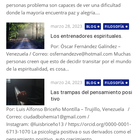
personas problema son capaces de ver una dificultad
donde la mayoría encuentra paz y alegría....
Publicada
marzo 28, 2023
BLOG
FILOSOFÍA
el
Los entrenadores espirituales.
Por: Óscar Fernández Galíndez –
Venezuela / Correo: osfernandezve@hotmail.com Muchas
personas creen que esto de decidir transitar por el mundo
de la espiritualidad, es cosa...
Publicada
marzo 24, 2023
BLOG
FILOSOFÍA
el
Las trampas del pensamiento posi
tivo
Por: Luis Alfonso Briceño Montilla – Trujillo, Venezuela /
Correo: ciudadbohemia1@gmail.com /
Instagram: @luisbriceño13 / https://orcid.org/0000-0001-
6713-1070 La psicología positiva o sus derivados como el
pensamiento positivo, auto crecimiento...