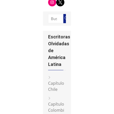
n
w
s
i
t
t
a
t
g
e
Buscar:
r
r
Buscar
a
m
Escritoras
Olvidadas
de
América
Latina
Capítulo
Chile
Capítulo
Colombi