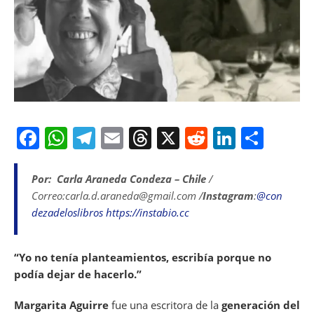
F
W
T
E
T
X
R
Li
S
a
h
el
m
h
e
n
h
c
at
e
ai
re
d
k
ar
Por: Carla Araneda Condeza – Chile
/
Correo:carla.d.araneda@gmail.com /
Instagram
:
@con
e
s
gr
l
a
di
e
e
dezadeloslibros
https://instabio.cc
b
A
a
d
t
dI
o
p
m
s
n
“Yo no tenía planteamientos, escribía porque no
o
p
podía dejar de hacerlo.”
k
Margarita Aguirre
fue una escritora de la
generación del